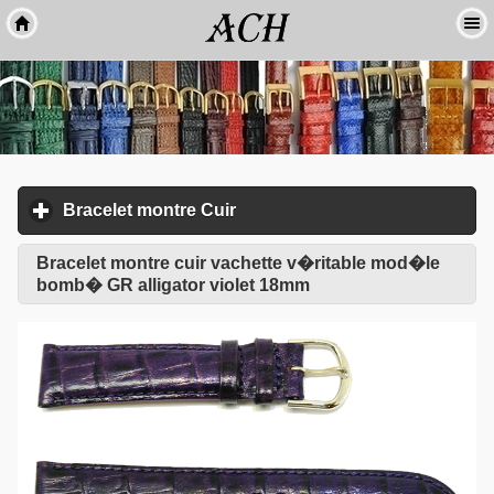
Bracelet montre Cuir
click to expand contents
Bracelet montre cuir vachette v�ritable mod�le
bomb� GR alligator violet 18mm