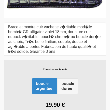
Bracelet montre cuir vachette v�ritable mod�le
bomb� GR alligator violet 18mm, doublure cuir
nubuck v�ritable. boucl� chrom� ou boucle dor�e
au choix, Tr�s belle finition, souple, douce et
agr�able a porter. Fabrication de haute qualit� et
tr�s solide. Garantie 3 ans
Choisir votre boucle
boucle
boucle
argentée
dorée
19.90 €