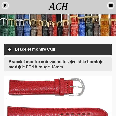
Bracelet montre Cuir
click to expand contents
Bracelet montre cuir vachette v�ritable bomb�
mod�le ETNA rouge 18mm