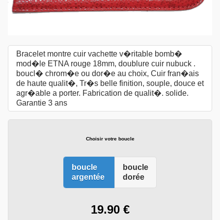
Bracelet montre cuir vachette v�ritable bomb�
mod�le ETNA rouge 18mm, doublure cuir nubuck .
boucl� chrom�e ou dor�e au choix, Cuir fran�ais
de haute qualit�, Tr�s belle finition, souple, douce et
agr�able a porter. Fabrication de qualit�. solide.
Garantie 3 ans
Choisir votre boucle
boucle
boucle
argentée
dorée
19.90 €