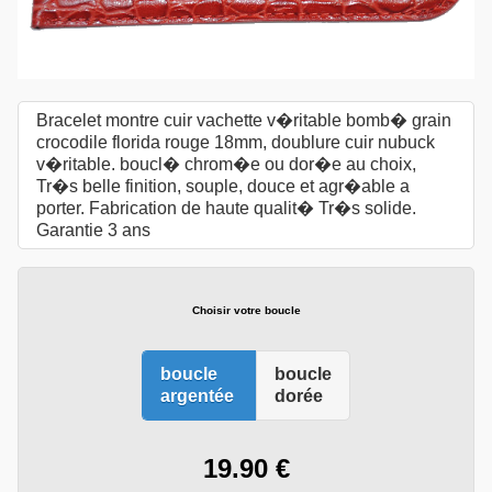
Bracelet montre cuir vachette v�ritable bomb� grain
crocodile florida rouge 18mm, doublure cuir nubuck
v�ritable. boucl� chrom�e ou dor�e au choix,
Tr�s belle finition, souple, douce et agr�able a
porter. Fabrication de haute qualit� Tr�s solide.
Garantie 3 ans
Choisir votre boucle
boucle
boucle
argentée
dorée
19.90 €