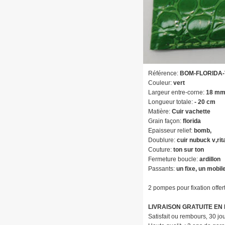
Référence:
BOM-FLORIDA-
Couleur:
vert
Largeur entre-corne:
18 m
Longueur totale:
- 20 cm
Matière:
Cuir vachette
Grain façon:
florida
Epaisseur relief:
bomb‚
Doublure:
cuir nubuck v‚rit
Couture:
ton sur ton
Fermeture boucle:
ardillon
Passants:
un fixe, un mobil
2 pompes pour fixation offer
LIVRAISON GRATUITE EN
Satisfait ou rembours‚ 30 jour