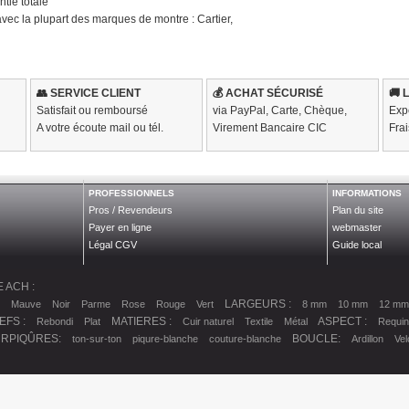
ntie totale
vec la plupart des marques de montre : Cartier,
👥 SERVICE CLIENT
💰 ACHAT SÉCURISÉ
🚚 
Satisfait ou remboursé
via PayPal, Carte, Chèque,
Exp
A votre écoute mail ou tél.
Virement Bancaire CIC
Frai
PROFESSIONNELS
INFORMATIONS
Pros / Revendeurs
Plan du site
Payer en ligne
webmaster
Légal CGV
Guide local
 ACH :
LARGEURS :
Mauve
Noir
Parme
Rose
Rouge
Vert
8 mm
10 mm
12 mm
IEFS :
MATIERES :
ASPECT :
Rebondi
Plat
Cuir naturel
Textile
Métal
Requin
URPIQÛRES:
BOUCLE:
ton-sur-ton
piqure-blanche
couture-blanche
Ardillon
Vel