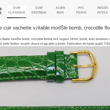
CUIR
CUIR
ACIER
PVC
PIECES
TS
CLASSIQUE
EXOTIQUE
INOX
TISSUS
OUTILS
RE
 cuir vachette v‚ritable modŠle bomb‚ crocodile fl
v‚ritable modŠle bomb‚ crocodile florida vert, largeur 18mm, bomb‚ avec doublure cu
 belle finition, souple, douce et agr‚able a porter. Fabrication de haute qualit‚ TrŠ