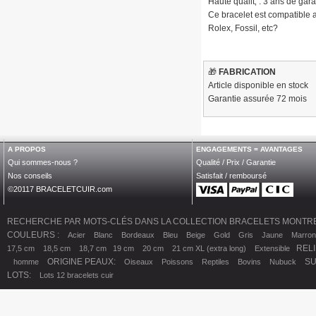
Haute qualit‚ : 3 ans de gara
Ce bracelet est compatible a
Rolex, Fossil, etc?
🎁
FABRICATION
Article disponible en stock
Garantie assurée 72 mois
A PROPOS
ENGAGEMENTS = AVANTAGES
Qui sommes-nous ?
Qualité / Prix / Garantie
Nos conseils
Satisfait / remboursé
©20117 BRACELETCUIR.com
RECHERCHE PAR MOTS-CLÉS DANS LA COLLECTION BRACELETS MONTRE
COULEURS :
Acier
Blanc
Bordeaux
Bleu
Beige
Gold
Gris
Jaune
Marron
REL
17,5 cm
18,5 cm
18,7 cm
19 cm
20 cm
21 cm XL (extra long)
Extensible
ORIGINE PEAUX:
S
homme
Oiseaux
Poissons
Reptiles
Bovins
Nubuck
LOTS:
Lots 12 bracelets cuir