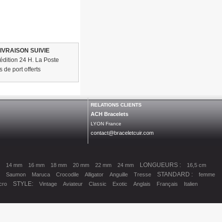
LIVRAISON SUIVIE
édition 24 H. La Poste
s de port offerts
RELATIONS CLIENTS
ACH Bracelets
LYON France
contact@braceletcuir.com
LONGUEURS :
14 mm
16 mm
18 mm
20 mm
22 mm
24 mm
16,5 cm
STANDARD :
Saumon
Maruca
Crocodile
Alligator
Anguille
Tresse
femme
STYLE:
cro
Vintage
Aviateur
Classic
Exotic
Anglais
Français
Italien