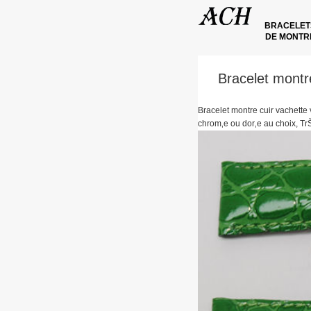
BRACELE
DE MONT
Bracelet montre
Bracelet montre cuir vachette 
chrom‚e ou dor‚e au choix, TrŠs