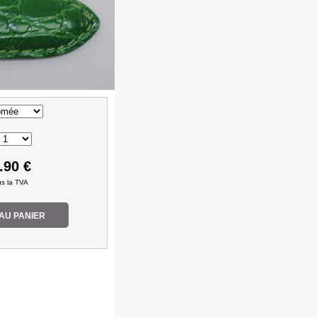
.90 €
lus la TVA
AU PANIER