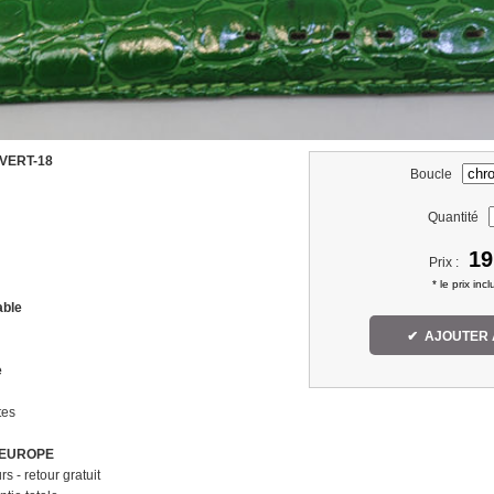
VERT-18
Boucle
m
Quantité
19
Prix :
* le prix inc
able
✔ AJOUTER 
e
tes
 EUROPE
s - retour gratuit