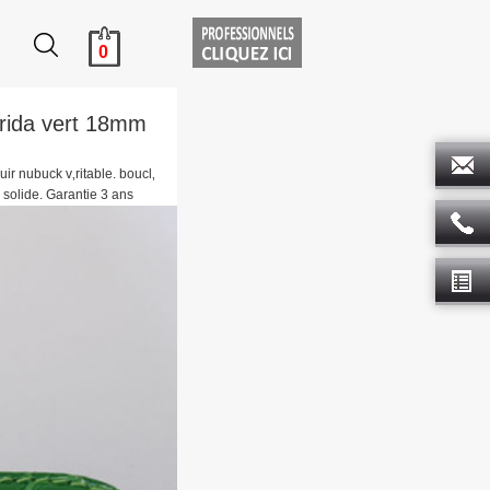
0
orida vert 18mm
C
ir nubuck v‚ritable. boucl‚
s solide. Garantie 3 ans
D
D